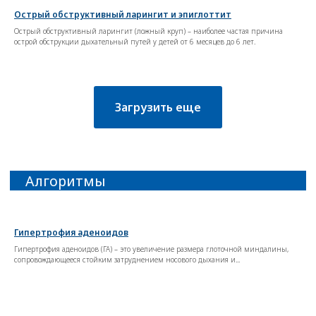
Острый обструктивный ларингит и эпиглоттит
Новости
Острый обструктивный ларингит (ложный круп) – наиболее частая причина
острой обструкции дыхательный путей у детей от 6 месяцев до 6 лет.
Загрузить еще
Гипертрофия аденоидов
Гипертрофия аденоидов (ГА) – это увеличение размера глоточной миндалины,
сопровождающееся стойким затруднением носового дыхания и...