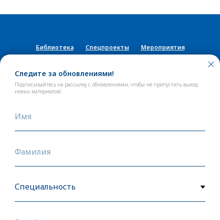
Библиотека
Спецпроекты
Мероприятия
Пресс-центр
Практикум
Следите за обновлениями!
18+
Подписывайтесь на рассылку с обновлениями, чтобы не пропустить выход
новых материалов!
Наверх
Имя
Фамилия
Сетевое издание «Участковый педиатр»
Учредитель: ЗАО «Медицинские издания». Главный
редактор: Фомин Виктор Викторович
Зарегистрировано Роскомнадзором.
Запись о