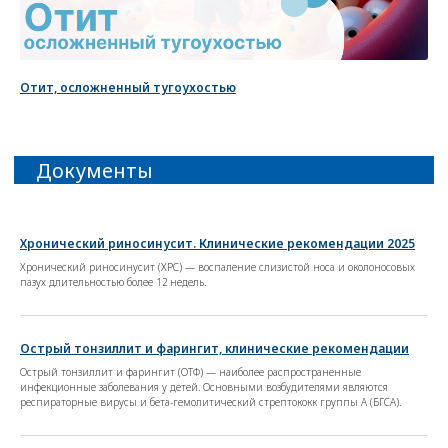
Отит, осложненный тугоухостью
Лонгриды
Хронический риносинусит. Клинические рекомендации 2025
Хронический риносинусит (ХРС) — воспаление слизистой носа и околоносовых
пазух длительностью более 12 недель.
Острый тонзиллит и фарингит, клинические рекомендации
Острый тонзиллит и фарингит (ОТФ) — наиболее распространенные
инфекционные заболевания у детей. Основными возбудителями являются
респираторные вирусы и бета-гемолитический стрептококк группы А (БГСА).