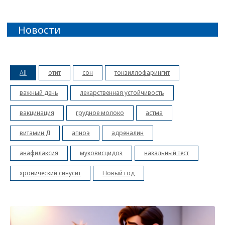
All
отит
сон
тонзиллофарингит
важный день
лекарственная устойчивость
вакцинация
грудное молоко
астма
витамин Д
апноэ
адреналин
анафилаксия
муковисцидоз
назальный тест
хронический синусит
Новый год