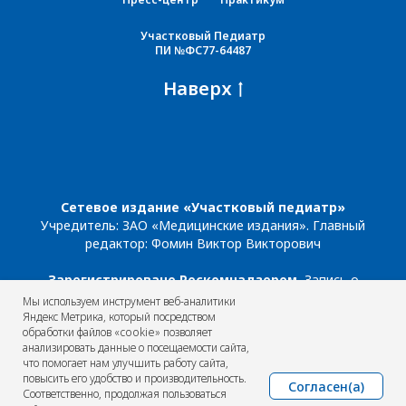
Участковый Педиатр
ПИ №ФС77-64487
Наверх
Сетевое издание «Участковый педиатр»
Учредитель: ЗАО «Медицинские издания». Главный
редактор: Фомин Виктор Викторович
Зарегистрировано Роскомнадзором.
Запись о
регистрации: ЭЛ № ФС 77-87199 от 05 апреля 2024 г.
Мы используем инструмент веб-аналитики
Телефон редакции: +7 (495) 098-03-59. Эл. почта
Яндекс Метрика, который посредством
обработки файлов «cookie» позволяет
редакции:
info@omnidoctor.ru
анализировать данные о посещаемости сайта,
что помогает нам улучшить работу сайта,
РАЗМЕЩЕННАЯ ИНФОРМАЦИЯ
повысить его удобство и производительность.
ПРЕДНАЗНАЧАЕТСЯ ИСКЛЮЧИТЕЛЬНО ДЛЯ
Согласен(а)
Соответственно, продолжая пользоваться