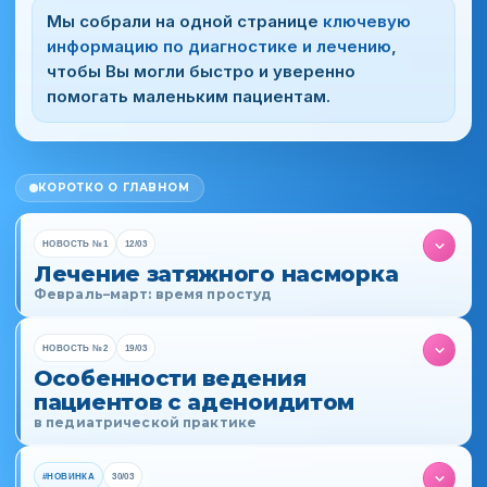
Мы собрали на одной странице
ключевую
информацию по диагностике и лечению
,
чтобы Вы могли быстро и уверенно
помогать маленьким пациентам.
КОРОТКО О ГЛАВНОМ
НОВОСТЬ №1
12/03
Лечение затяжного насморка
Февраль–март: время простуд
НОВОСТЬ №2
19/03
Особенности ведения
пациентов с аденоидитом
Организация, принимающая претензии: ООО
«Русфик», группа компаний «Рекордати», 123610,
в педиатрической практике
Россия, Москва, Краснопресненская наб., д. 12, под.
7, эт. 6, пом. IАЖ. Телефон +7 (495) 225-80-01. Е-
mail: info@rusfic.com
#НОВИНКА
30/03